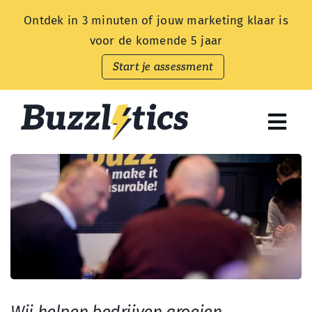
Skip
Ontdek in 3 minuten of jouw marketing klaar is
to
voor de komende 5 jaar
content
Start je assessment
Togg
Navi
Endless Customers
Aanbod
Prijzen
Kennisbank