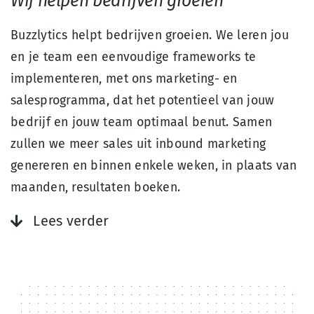
Wij helpen bedrijven groeien
Over ons
Buzzlytics helpt bedrijven groeien. We leren jou
Search
en je team een eenvoudig
e
framework
s
te
for:
implementeren,
met ons marketing- en
salesprogramma
, dat het potentieel van jouw
bedrijf en jouw team optimaal benut. Samen
zullen we meer sales uit
inbound
marketing
genereren en binnen enkele weken, in plaats van
maanden, resultaten boeken.
Lees verder