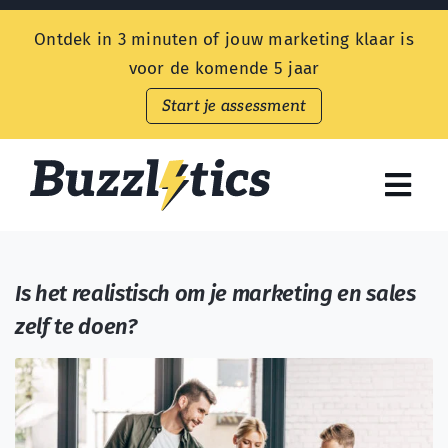
Skip
Ontdek in 3 minuten of jouw marketing klaar is
to
voor de komende 5 jaar
content
Start je assessment
Togg
Navi
Endless Customers
Is het realistisch om je marketing en sales
Aanbod
zelf te doen?
Prijzen
Kennisbank