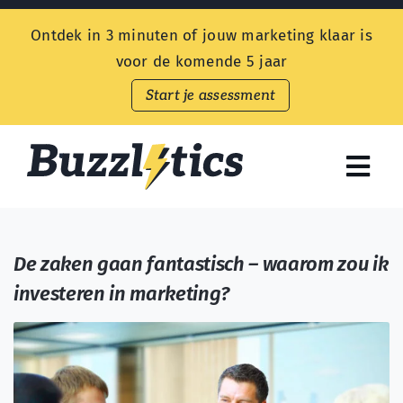
Skip
Ontdek in 3 minuten of jouw marketing klaar is
to
voor de komende 5 jaar
content
Start je assessment
Togg
Navi
Endless Customers
De zaken gaan fantastisch – waarom zou ik
Aanbod
investeren in marketing?
Prijzen
Kennisbank