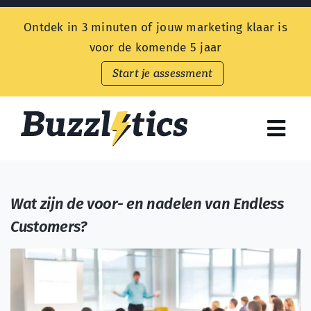
Skip
Ontdek in 3 minuten of jouw marketing klaar is
to
voor de komende 5 jaar
content
Start je assessment
Togg
Navi
Endless Customers
Wat zijn de voor- en nadelen van Endless
Aanbod
Customers?
Prijzen
Kennisbank