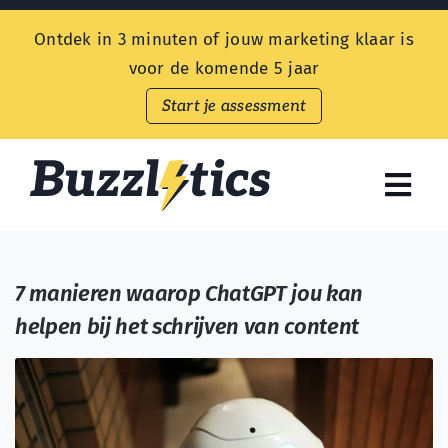
Skip
Ontdek in 3 minuten of jouw marketing klaar is
to
voor de komende 5 jaar
content
Start je assessment
Togg
Navi
Endless Customers
7 manieren waarop ChatGPT jou kan
Aanbod
helpen bij het schrijven van content
Prijzen
Kennisbank