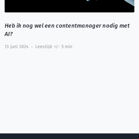
Heb ik nog wel een contentmanager nodig met
AI?
13 juni 2024
-
Leestijd: +/- 5 min