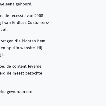
 weleens gehoord.
ens de recessie van 2008
jf van Endless Customers-
 af.
le vragen die klanten hem
en op zijn website. Hij
jk.
toe, de content leverde
werd de meest bezochte
ofie geworden die