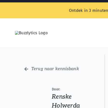
Skip
Ontdek in 3 minuten
to
content
Terug naar kennisbank
Door:
Renske
Holwerda